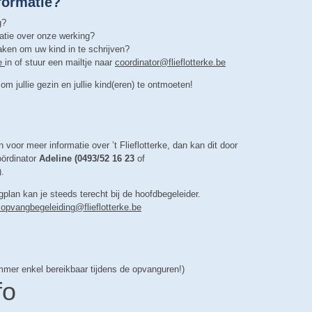
formatie?
g?
matie over onze werking?
ken om uw kind in te schrijven?
je
in of stuur een mailtje naar
coordinator@flieflotterke.be
om jullie gezin en jullie kind(eren) te ontmoeten!
n voor meer informatie over ’t Flieflotterke, dan kan dit door
oördinator
Adeline (0493/52 16 23
of
).
plan kan je steeds terecht bij de hoofdbegeleider.
opvangbegeleiding@flieflotterke.be
mmer enkel bereikbaar tijdens de opvanguren!)
fo