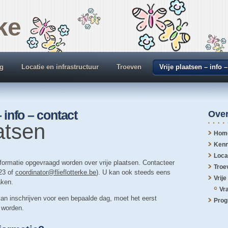
rke
g
Locatie en infrastructuur
Troeven
Vrije plaatsen – info 
– info – contact
Over
atsen
Hom
Kenn
Loca
informatie opgevraagd worden over vrije plaatsen. Contacteer
Troe
 23 of
coordinator@flieflotterke.be
). U kan ook steeds eens
Vrije
aken.
Vra
kan inschrijven voor een bepaalde dag, moet het eerst
Pro
 worden.