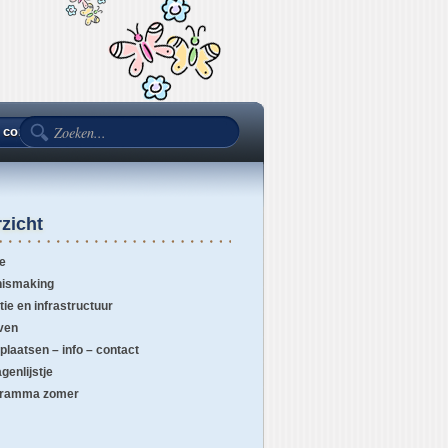
– contact
Programma zomer
zicht
e
ismaking
tie en infrastructuur
ven
 plaatsen – info – contact
genlijstje
gramma zomer