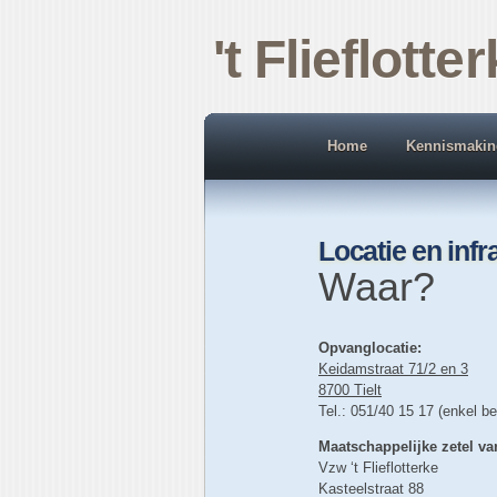
't Flieflotte
Home
Kennismakin
Locatie en infr
Waar?
Opvanglocatie:
Keidamstraat 71/2 en 3
8700 Tielt
Tel.: 051/40 15 17 (enkel b
Maatschappelijke zetel va
Vzw ‘t Flieflotterke
Kasteelstraat 88