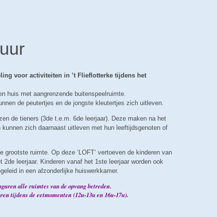
tuur
ing voor activiteiten in ’t Flieflotterke tijdens het
een huis met aangrenzende buitenspeelruimte.
nen de peutertjes en de jongste kleutertjes zich uitleven.
zen de tieners (3de t.e.m. 6de leerjaar). Deze maken na het
n kunnen zich daarnaast uitleven met hun leeftijdsgenoten of
de grootste ruimte. Op deze ‘LOFT‘ vertoeven de kinderen van
t 2de leerjaar. Kinderen vanaf het 1ste leerjaar worden ook
egeleid in een afzonderlijke huiswerkkamer.
guren alle ruimtes van de opvang betreden.
oren tijdens de eetmomenten (12u-13u en 16u-17u).