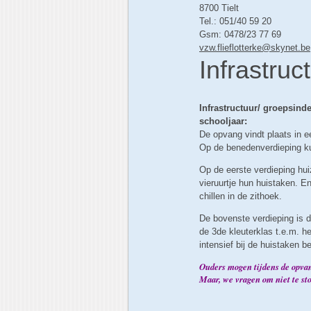
8700 Tielt
Tel.: 051/40 59 20
Gsm: 0478/23 77 69
vzw.flieflotterke@skynet.be
Infrastruc
Infrastructuur
/ groepsindel
schooljaar:
De opvang vindt plaats in 
Op de benedenverdieping kun
Op de eerste verdieping hui
vieruurtje hun huistaken. E
chillen in de zithoek.
De bovenste verdieping is 
de 3de kleuterklas t.e.m. he
intensief bij de huistaken b
Ouders mogen tijdens de opvan
Maar, we vragen om niet te st