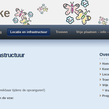
rke
g
Locatie en infrastructuur
Troeven
Vrije plaatsen – info 
astructuur
Over
Hom
Kenn
Loca
Troe
Vrije
ereikbaar tijdens de opvanguren!)
Vra
Pro
n de vzw: