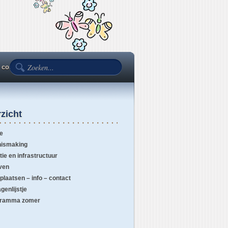
– contact
Programma zomer
zicht
e
ismaking
tie en infrastructuur
ven
 plaatsen – info – contact
genlijstje
gramma zomer